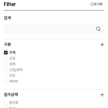
Filter
초기화
검색
구분
전체
신입
경력
신입/경력
인턴
계약직
접수상태
접수중