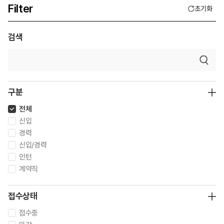
Filter
초기화
검색
구분
전체
신입
경력
신입/경력
인턴
계약직
접수상태
접수중